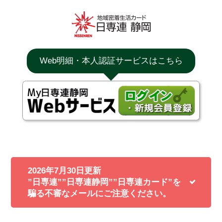
Web明細・本人認証サービスはこちら
2026年7月30日更新
”日専連””日専連静岡””日専連カード”を
騙る不審なメールにご注意ください。