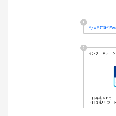
My日専連静岡We
インターネットシ
・日専連JCBカードは
・日専連DCカード（V