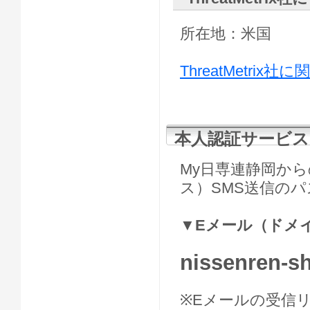
所在地：米国
ThreatMetri
本人認証サービス
My日専連静岡か
ス）SMS送信の
▼Eメール（ドメ
nissenren-sh
※Eメールの受信