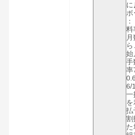
に
ボ
：
料
月
ら
始
手
率
0
6
一
を
払
割
た