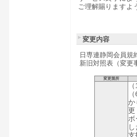
ご理解賜りますよ
変更内容
日専連静岡会員規
新旧対照表（変更
変更箇所
（
（
か
更
ボ
し
支