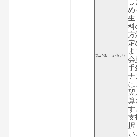
し
め
生
料
方
定
ま
第27条（支払い）
会
手
ナ
は
翌
算
す
支
択
い