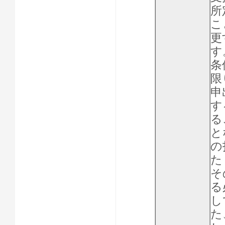
所
こ
更
す
条
限
申
す
る
と
の
た
そ
る
し
た