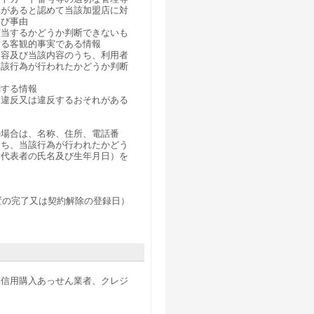
れがあると認めて当該加盟店に対
及び事由
該当するかどうか判断できないも
する客観的事実である情報
内容及び当該内容のうち、利用者
当該行為が行われたかどうか判断
関する情報
て違反又は違反するおそれがある
の場合は、名称、住所、電話番
うち、当該行為が行われたかどう
、代表者の氏名及び生年月日）を
置の完了又は契約解除の登録日）
別信用購入あっせん業者、クレジ