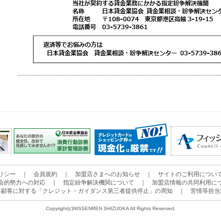
リシー
｜
会員規約
｜
加盟店さまへのお知らせ
｜
サイトのご利用につい
会的勢力への対応
｜
指定紛争解決機関について
｜
加盟店情報の共同利用に
存顧客に対する「クレジット・ガイダンス第三者提供停止」の周知
｜
苦情等担当
Copyright(c)NISSENREN SHIZUOKA All Rights Reserved.