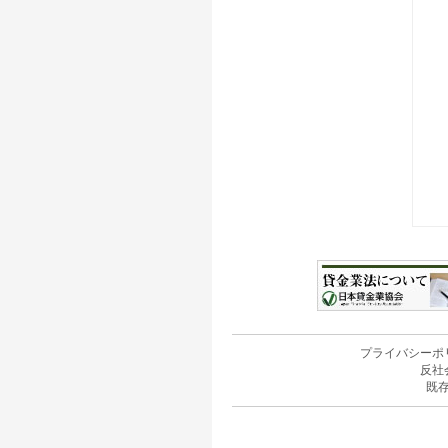
プライバシーポ
反社
既