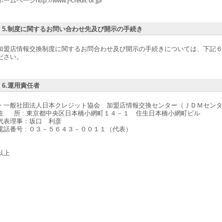
ホームページhttp://www.j-credit.or.jp/
5.制度に関するお問い合わせ先及び開示の手続き
加盟店情報交換制度に関するお問合わせ及び開示の手続きについては、下記
ださい。
6.運用責任者
・一般社団法人日本クレジット協会 加盟店情報交換センター（ＪＤＭセン
住 所 : 東京都中央区日本橋小網町１４－１ 住生日本橋小網町ビル
代表理事：坂口 利彦
電話番号 : ０３－５６４３－００１１（代表）
以上