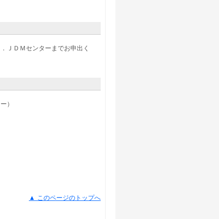
６．ＪＤＭセンターまでお申出く
ター）
▲ このページのトップへ