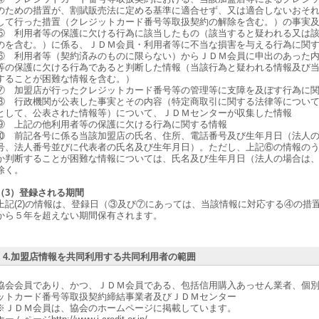
のための措置が、割賦販売法に定める基準に適合せず、又は適合しないおそ
して行った措置（クレジットカード番号等取扱契約の解除を含む。）の事実
⑤ 利用者等の保護に欠ける行為に該当したもの（該当すると疑われる又は
のを含む。）に係る、ＪＤＭ会員・利用者等に不当な損害を与える行為に関
⑥ 利用者等（契約済みのものに限らない）からＪＤＭ会員に申出のあった
等の保護に欠ける行為であると判断した情報（当該行為と疑われる情報及び
することが困難な情報を含む。）
⑦ 加盟店が行ったクレジットカード番号等の管理等に支障を及ぼす行為に
⑧ 行政機関が公表した事実とその内容（特定商取引に関する法律等につい
として、公表された情報等）について、ＪＤＭセンターが収集した情報
⑨ 上記の他利用者等の保護に欠ける行為に関する情報
⑩ 前記各号に係る当該加盟店の氏名、住所、電話番号及び生年月日（法人
号、法人番号並びに代表者の氏名及び生年月日）。ただし、上記⑥の情報の
か判断することが困難な情報については、氏名及び生年月日（法人の場合は
除く。
（3）登録される期間
上記(2)の情報は、登録日（③及び⑦にあっては、当該情報に対応する④の措
から５年を超えない期間保有されます。
4.加盟店情報を共同利用する共同利用者の範囲
協会会員であり、かつ、ＪＤＭ会員である、包括信用購入あっせん業者、個
ットカード番号等取扱契約締結事業者及びＪＤＭセンター
※ＪＤＭ会員は、協会のホームページに掲載しています。