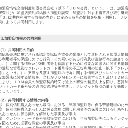
加盟店情報交換制度加盟会員会社（以下「ＪＤＭ会員」という。）は、加盟
審査並びに加盟店契約締結後の加盟店調査、加盟店に対する措置及び取引継
「３. (2)共同利用する情報の内容」に定める各号の情報を収集・利用し、Ｊ
員によって共同利用します。
3.加盟店情報の共同利用
（1）共同利用の目的
割賦販売法に規定される認定割賦販売協会の業務として運用される加盟店情
る利用者等の保護に欠ける行為（その疑いがある行為及び当該行為に該当す
む。）に関する情報及び利用者等を保護するために必要な加盟店に関する情
の適切な管理及びクレジットカード番号等の不正な利用の防止（以下「クレ
等」という。）に支障を及ぼす加盟店の行為に関する情報及びクレジットカ
な加盟店に関する情報を、当社がＪＤＭセンターに報告すること及びＪＤＭ
により、ＪＤＭ会員の加盟店契約時又は途上の審査の精度向上を図り、悪質
ジットカード番号等の適切な管理等を推進し、クレジット取引の健全な発展
としています。
（2）共同利用する情報の内容
① 個別信用購入あっせん取引における、当該加盟店等に係る苦情処理のた
② 個別信用購入あっせんに係る業務に関し利用者等の保護に欠ける行為を
入あっせんに係る契約を解除した事実及び事由
③ クレジットカード番号等取扱契約における、当該加盟店等によるクレジ
を図るために必要な調査の事実及び事由
④ クレジットカード番号等取扱契約における、当該加盟店等によるクレジ