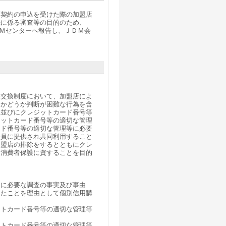
店契約の申込を受けた際の加盟店
続に係る審査等の目的のため、
ＤＭセンターへ報告し、ＪＤＭ会
報交換制度において、加盟店によ
るかどうか判断が困難な行為を含
報並びにクレジットカード番号等
ジットカード番号等の適切な管理
ード番号等の適切な管理等に必要
会員に提供され共同利用すること
加盟店の排除をするとともにクレ
と消費者保護に資することを目的
めに必要な調査の事実及び事由
したことを理由として個別信用購
ットカード番号等の適切な管理等
ットカード番号等の適切な管理等