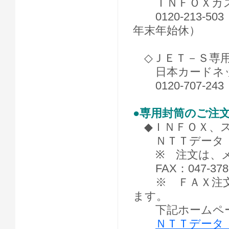
ＩＮＦＯＸカス
0120-213-50
年末年始休）
◇ＪＥＴ－Ｓ専
日本カードネッ
0120-707-2
●専用封筒のご注
◆ＩＮＦＯＸ、ス
ＮＴＴデータ
※ 注文は、メ
FAX：047-378-
※ ＦＡＸ注文
ます。
下記ホームペー
ＮＴＴデータ