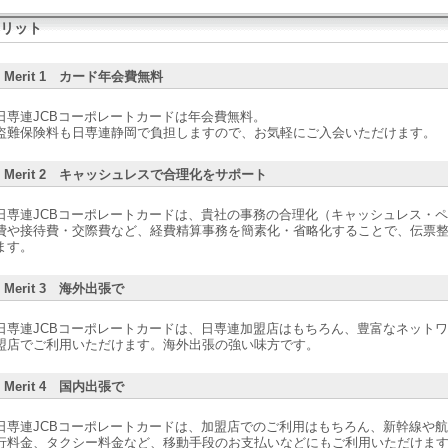
リット
Merit 1 カード年会費無料
日専連JCBコーポレートカードは年会費無料。
盗難保険料も日専連静岡で負担しますので、お気軽にご入会いただけます。
Merit 2 キャッシュレスで合理化をサポート
日専連JCBコーポレートカードは、貴社の事務の合理化（キャッシュレス・
費や接待費・交際費など、経費精算事務を簡素化・省略化することで、伝票
ます。
Merit 3 海外出張で
日専連JCBコーポレートカードは、日専連加盟店はもちろん、豊富なネットワ
盟店でご利用いただけます。海外出張の強い味方です。
Merit 4 国内出張で
日専連JCBコーポレートカードは、加盟店でのご利用はもちろん、新幹線や
行料金、タクシー料金など、移動手段のお支払いなどにもご利用いただけま