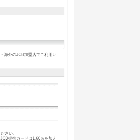
・海外のJCB加盟店でご利用い
ください。
B提携カードは1.60％を加え