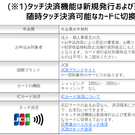
年会費
年会費永年無料
法人・個人事業主の方。
※お申込内容により所定の審査後、お断り
お申込み対象者
※犯罪収益移転防止法施行規則改正にもと
となります。カード発行会社到着時点で
ものは不可）をご提出ください。
JCB
国際ブランド
JCBブランドサイト
※一部対象外のサービスがあります。
ショッピング 1回払い・2回払い
カードの機能
キャッシング なし
ICカード決済
ICカード決済について
左記マークのあるお店なら、決済端末に
タッチ決済
で、お支払いができます。
※タッチ決済機能は新規発行および更新
なカードに切替えております。
日専連カードのタッチ決済
JCBのタッチ決済