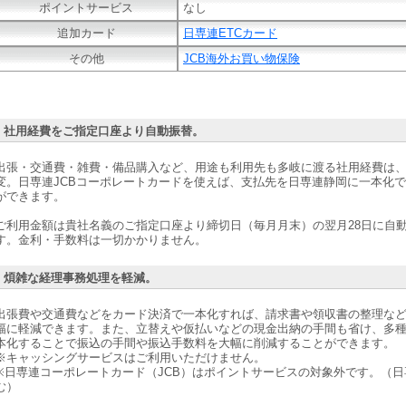
ポイントサービス
なし
追加カード
日専連ETCカード
その他
JCB海外お買い物保険
社用経費をご指定口座より自動振替。
出張・交通費・雑費・備品購入など、用途も利用先も多岐に渡る社用経費は
変。日専連JCBコーポレートカードを使えば、支払先を日専連静岡に一本化
ができます。
ご利用金額は貴社名義のご指定口座より締切日（毎月月末）の翌月28日に自
す。金利・手数料は一切かかりません。
煩雑な経理事務処理を軽減。
出張費や交通費などをカード決済で一本化すれば、請求書や領収書の整理な
幅に軽減できます。また、立替えや仮払いなどの現金出納の手間も省け、多
本化することで振込の手間や振込手数料を大幅に削減することができます。
※キャッシングサービスはご利用いただけません。
※日専連コーポレートカード（JCB）はポイントサービスの対象外です。（日
む）