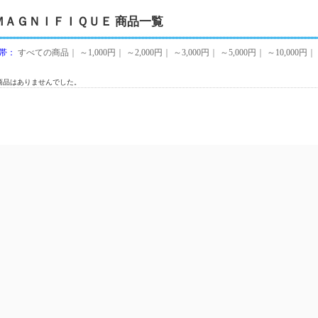
ＭＡＧＮＩＦＩＱＵＥ 商品一覧
帯：
すべての商品
｜
～1,000円
｜
～2,000円
｜
～3,000円
｜
～5,000円
｜
～10,000円
｜
商品はありませんでした。